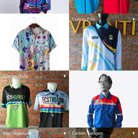
Custom Printing
Custom Polo
Custom Dryfit
Wearpack Custom
Baju Organisasi
Custom Seragam